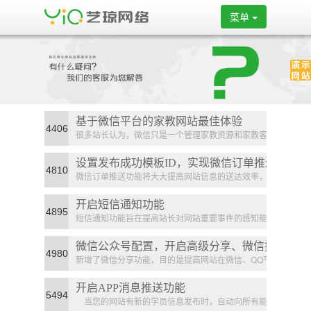
菜单
基于微信平台的家教网站最佳体验
4406
很多站长认为，微信只是一个管理家教资源和家教客服
的工具。但实际上，借助微信平台，...
设置发布成功模板ID，实现微信订单推送
4810
微信订单推送功能将大大提高网站信息的送达效率，大
大减少站长的工作量，建议站长配置...
开启短信通知功能
4895
短信通知功能旨在提高站长对网站重要事件的感知能
力。
微信公众号配置，开启高级分享、微信推
4980
新增了微信分享功能，目的是提高网站在微信、QQ平台
送功能。
中的展示和宣传效果和能力。
开启APP消息推送功能
5494
当您的网站有新的学员信息发布时，自动向所有能教