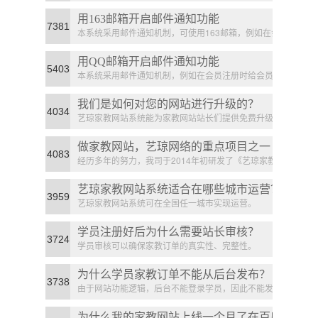
对应科目的教员APP推送一条消息。
用163邮箱开启邮件通知功能
7381
本系统采用邮件通知机制，可使用163邮箱，例如在会
员注册时给会员发送一封欢迎邮件。
用QQ邮箱开启邮件通知功能
5403
本系统采用邮件通知机制，例如在会员注册时给会员发
送一封欢迎邮件等等。
我们是如何对您的网站进行升级的？
4034
艺琼家教网站系统能为家教网站站长们提供免费升级的
服务。
做家教网站，艺琼网络的重点项目之一
4083
经历多年的努力，我司于2014年初研发了《艺琼家教网
站系统》。
艺琼家教网站系统适合在哪些城市运营？
3959
艺琼家教网站系统可在全国任一城市实现运营。
学员注册好后为什么需要站长审核？
3724
学员审核可以确保家教订单的真实性、完整性。
为什么学员家教订单不能从后台发布？
3738
由于网站功能逻辑，后台不能登录学员，因此不能发布
订单。
为什么我的家教网站上线一个月了在百度