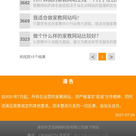
3682
家教网站的排名高低取决于站长对网站的管理和优化投
还没有排名？
入。
我适合做家教网站吗?
3669
只要您有志在家教中介行业努力进取，就适合做家教网
站。
做个什么样的家教网站比较好？
3323
以家教中介流程为基础，建立为教员和学员服务的家教
中介服务网站。
共找到15个结果
＜
1
＞
通 告
自2021年7月起，所有在运营的家教网站，须严格落实“双减”文件精神，同时
须满足政策规定的其他要求。因未整改引发的一切后果，由站长自负。
2021-07-24
深圳市艺琼网络科技有限公司旗下网站
粤ICP备14034579号
电话：13824347551 许可证：